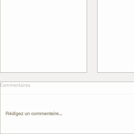
Commentaires
Rédigez un commentaire...
Le Beige : l'arme secrète des
Une nouvelle