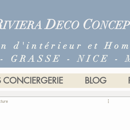
R
D
C
IVIERA
ECO
ONCEP
n d'intérieur et Ho
- GRASSE - NICE -
S CONCIERGERIE
BLOG
d'intérieur
Décoration florale
Home staging
cture