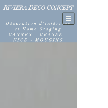
R
D
C
IVIERA
ECO
ONCEPT
Décoration d'intérieur
et Home Staging
CANNES - GRASSE -
NICE - MOUGINS