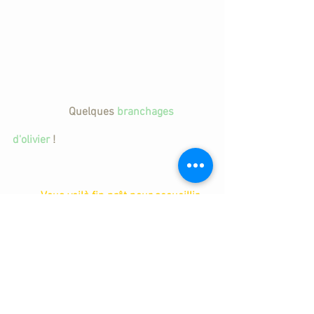
		Quelques 
branchages 
d'olivier
 ! 
          Vous voilà fin prêt pour accueillir 
chaleureusement vos invités avec une 
table haute en couleurs et parfums 
naturels !    