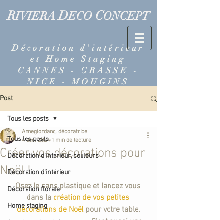
R
D
C
IVIERA
ECO
ONCEPT
Décoration d'intérieur
et Home Staging
CANNES - GRASSE -
NICE - MOUGINS
Post
Tous les posts
Annegiordano, décoratrice
Tous les posts
4 déc. 2024
1 min de lecture
Créer vos décorations pour
Décoration d'intérieur, couleurs
Noël !
Décoration d'intérieur
Osez le sans plastique et lancez vous 
Décoration florale
dans la
 création de vos petites 
Home staging
décorations de Noël 
pour votre table.